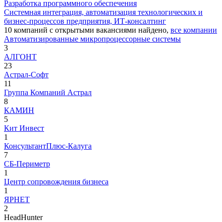
Разработка программного обеспечения
Системная интеграция, автоматизация технологических и
бизнес-процессов предприятия, ИТ-консалтинг
10
компаний с открытыми вакансиями
найдено,
все компании
Автоматизированные микропроцессорные системы
3
АЛГОНТ
23
Астрал-Софт
11
Группа Компаний Астрал
8
КАМИН
5
Кит Инвест
1
КонсультантПлюс-Калуга
7
СБ-Периметр
1
Центр сопровождения бизнеса
1
ЯРНЕТ
2
HeadHunter