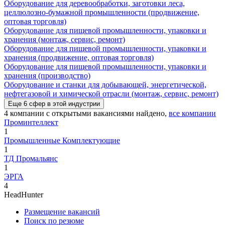
Оборудование для деревообработки, заготовки леса,
целлюлозно-бумажной промышленности (продвижение,
оптовая торговля)
Оборудование для пищевой промышленности, упаковки и
хранения (монтаж, сервис, ремонт)
Оборудование для пищевой промышленности, упаковки и
хранения (продвижение, оптовая торговля)
Оборудование для пищевой промышленности, упаковки и
хранения (производство)
Оборудование и станки для добывающей, энергетической,
нефтегазовой и химической отрасли (монтаж, сервис, ремонт)
Еще
6
сфер
в этой индустрии
4
компании с открытыми вакансиями
найдено,
все компании
Проминтеллект
1
Промышленные Комплектующие
1
ТД Промальянс
1
ЭРГА
4
HeadHunter
Размещение вакансий
Поиск по резюме