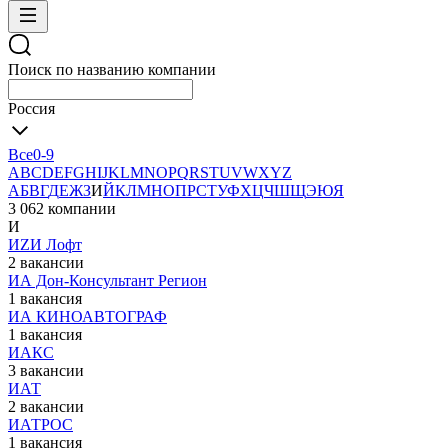
Поиск по названию компании
Россия
Все
0-9
A
B
C
D
E
F
G
H
I
J
K
L
M
N
O
P
Q
R
S
T
U
V
W
X
Y
Z
А
Б
В
Г
Д
Е
Ж
З
И
Й
К
Л
М
Н
О
П
Р
С
Т
У
Ф
Х
Ц
Ч
Ш
Щ
Э
Ю
Я
3 062 компании
И
ИZИ Лофт
2 вакансии
ИА Дон-Консультант Регион
1 вакансия
ИА КИНОАВТОГРАФ
1 вакансия
ИАКС
3 вакансии
ИАТ
2 вакансии
ИАТРОС
1 вакансия