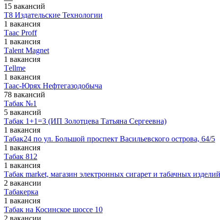
15 вакансий
Т8 Издательские Технологии
1 вакансия
Тaac Proff
1 вакансия
Тalent Magnet
1 вакансия
Тellme
1 вакансия
Таас-Юрях Нефтегазодобыча
78 вакансий
Табак №1
5 вакансий
Табак 1+1=3 (ИП Золотцева Татьяна Сергеевна)
1 вакансия
Табак24 по ул. Большой проспект Васильевского острова, 64/5
1 вакансия
Табак 812
1 вакансия
Табак market, магазин электронных сигарет и табачных издели
2 вакансии
Табакерка
1 вакансия
Табак на Косинское шоссе 10
2 вакансии