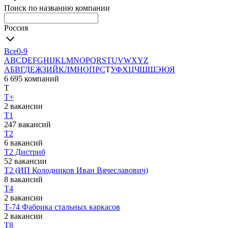
Поиск по названию компании
Россия
Все
0-9
A
B
C
D
E
F
G
H
I
J
K
L
M
N
O
P
Q
R
S
T
U
V
W
X
Y
Z
А
Б
В
Г
Д
Е
Ж
З
И
Й
К
Л
М
Н
О
П
Р
С
Т
У
Ф
Х
Ц
Ч
Ш
Щ
Э
Ю
Я
6 695 компаний
Т
Т+
2 вакансии
Т1
247 вакансий
Т2
6 вакансий
Т2 Дистриб
52 вакансии
Т2 (ИП Колодников Иван Вячеславович)
8 вакансий
Т4
2 вакансии
Т-74 Фабрика стальных каркасов
2 вакансии
Т8