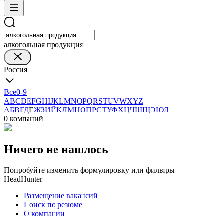
алкогольная продукция
Россия
Все
0-9
A
B
C
D
E
F
G
H
I
J
K
L
M
N
O
P
Q
R
S
T
U
V
W
X
Y
Z
А
Б
В
Г
Д
Е
Ж
З
И
Й
К
Л
М
Н
О
П
Р
С
Т
У
Ф
Х
Ц
Ч
Ш
Щ
Э
Ю
Я
0 компаний
Ничего не нашлось
Попробуйте изменить формулировку или фильтры
HeadHunter
Размещение вакансий
Поиск по резюме
О компании