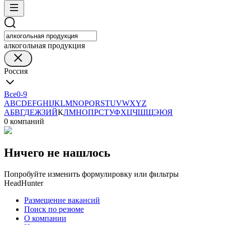
алкогольная продукция
Россия
Все
0-9
A
B
C
D
E
F
G
H
I
J
K
L
M
N
O
P
Q
R
S
T
U
V
W
X
Y
Z
А
Б
В
Г
Д
Е
Ж
З
И
Й
К
Л
М
Н
О
П
Р
С
Т
У
Ф
Х
Ц
Ч
Ш
Щ
Э
Ю
Я
0 компаний
Ничего не нашлось
Попробуйте изменить формулировку или фильтры
HeadHunter
Размещение вакансий
Поиск по резюме
О компании