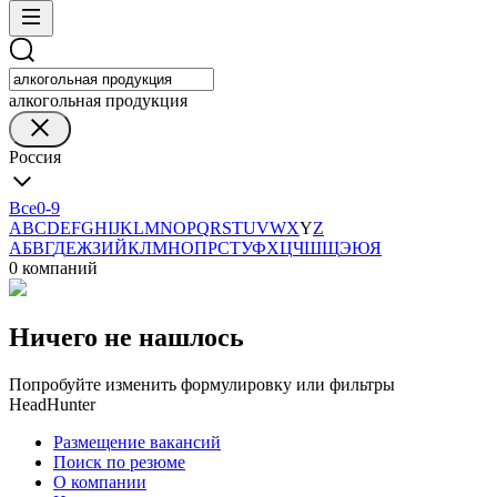
алкогольная продукция
Россия
Все
0-9
A
B
C
D
E
F
G
H
I
J
K
L
M
N
O
P
Q
R
S
T
U
V
W
X
Y
Z
А
Б
В
Г
Д
Е
Ж
З
И
Й
К
Л
М
Н
О
П
Р
С
Т
У
Ф
Х
Ц
Ч
Ш
Щ
Э
Ю
Я
0 компаний
Ничего не нашлось
Попробуйте изменить формулировку или фильтры
HeadHunter
Размещение вакансий
Поиск по резюме
О компании