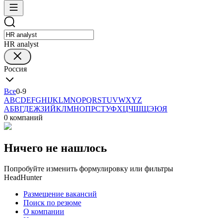
HR analyst
Россия
Все
0-9
A
B
C
D
E
F
G
H
I
J
K
L
M
N
O
P
Q
R
S
T
U
V
W
X
Y
Z
А
Б
В
Г
Д
Е
Ж
З
И
Й
К
Л
М
Н
О
П
Р
С
Т
У
Ф
Х
Ц
Ч
Ш
Щ
Э
Ю
Я
0 компаний
Ничего не нашлось
Попробуйте изменить формулировку или фильтры
HeadHunter
Размещение вакансий
Поиск по резюме
О компании