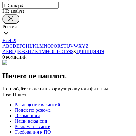
HR analyst
Россия
Все
0-9
A
B
C
D
E
F
G
H
I
J
K
L
M
N
O
P
Q
R
S
T
U
V
W
X
Y
Z
А
Б
В
Г
Д
Е
Ж
З
И
Й
К
Л
М
Н
О
П
Р
С
Т
У
Ф
Х
Ц
Ч
Ш
Щ
Э
Ю
Я
0 компаний
Ничего не нашлось
Попробуйте изменить формулировку или фильтры
HeadHunter
Размещение вакансий
Поиск по резюме
О компании
Наши вакансии
Реклама на сайте
Требования к ПО