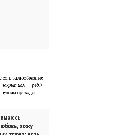
е есть разнообразные
м покрытиям — ред.)
,
 будням проходят
анимаюсь
любовь, хожу
ну этажа: есть