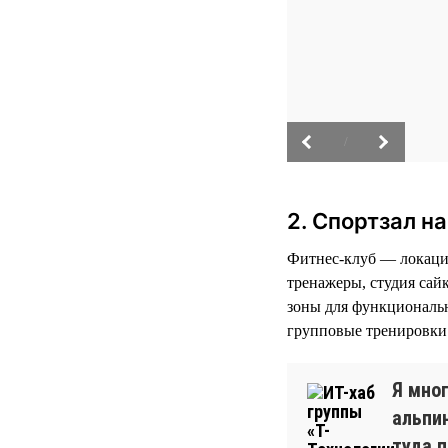
/
2. Спортзал н
Фитнес-клуб — локация
тренажеры, студия сай
зоны для функциональн
групповые тренировки 
Я мно
альпи
туда 