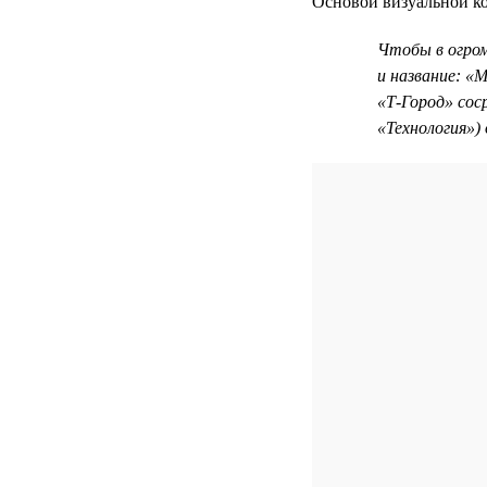
Основой визуальной ко
Чтобы в огро
и название: «
«Т-Город» сос
«Технология»