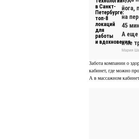
йога, 
на пе
45 ми
А еще
и не т
Мария Шв
Забота компании о здо
кабинет, где можно про
А в массажном кабине