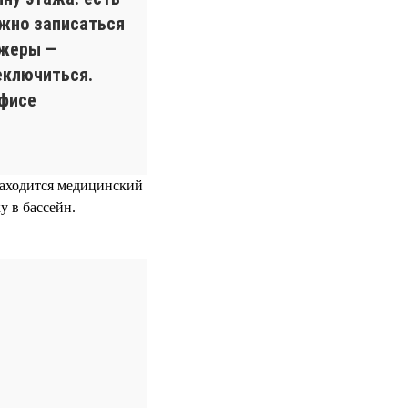
ожно записаться
ажеры —
еключиться.
офисе
 находится медицинский
у в бассейн.