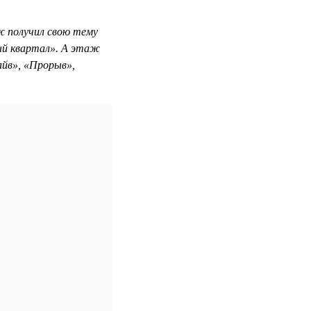
 получил свою тему
ый квартал». А этаж
айв», «Прорыв»,