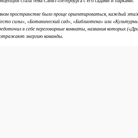
нцепции стала тема Санкт-Петербурга с его садами и парками.
мном пространстве было проще ориентироваться, каждый этаж
Место силы», «Ботанический сад», «Библиотека» или «Культурн
редоточил в себе переговорные комнаты, названия которых («Др
) отражают энергию команды.