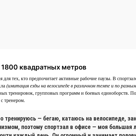
а 1800 квадратных метров
 для тех, кто предпочитает активные рабочие паузы. В спортзал
кла
(имитация езды на велосипеде в различном темпе и по разны
ых тренировок, групповых программ и боевых единоборств. По
с тренером.
го тренируюсь — бегаю, катаюсь на велосипеде, з
низмом, поэтому спортзал в офисе — моя большая 
почти каждый день. Он огромный и занимает полови