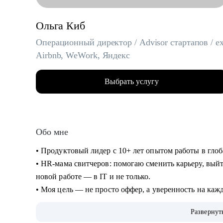
Ольга Киб
Операционный директор / Advisor стартапов / ex
Airbnb, WeWork, Яндекс
Выбрать услугу
Обо мне
• Продуктовый лидер с 10+ лет опытом работы в гло
• HR-мама свитчеров: помогаю сменить карьеру, выйт
новой работе — в IT и не только.
• Моя цель — не просто оффер, а уверенность на каж
• Результаты учеников:
Развернут
- 50+ офферов в классные компании в России и мире