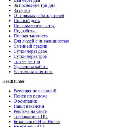
Два через два
За последние три дня
За сутки
От прямых работодателей
Полный день
По совместительству
Подработка
Полная занятость
Для людей с инвалидностью
Сменный график
Сутки через двое
Сутки через трое
Три через три
Удаленная работа
Частичная занятость
HeadHunter
Размещение вакансий
Поиск по резюме
О компании
Наши вакансии
Реклама на сайте
Требования к ПО
Безопасный HeadHunter
HeadHunter API