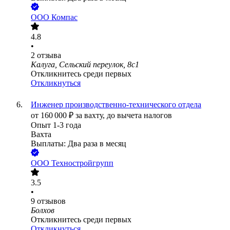
ООО
Компас
4.8
•
2
отзыва
Калуга, Сельский переулок, 8с1
Откликнитесь среди первых
Откликнуться
Инженер производственно-технического отдела
от
160 000
₽
за вахту,
до вычета налогов
Опыт 1-3 года
Вахта
Выплаты: Два раза в месяц
ООО
Техностройгрупп
3.5
•
9
отзывов
Болхов
Откликнитесь среди первых
Откликнуться