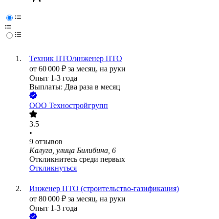
Техник ПТО/инженер ПТО
от
60 000
₽
за месяц,
на руки
Опыт 1-3 года
Выплаты: Два раза в месяц
ООО
Техностройгрупп
3.5
•
9
отзывов
Калуга, улица Билибина, 6
Откликнитесь среди первых
Откликнуться
Инженер ПТО (строительство-газификация)
от
80 000
₽
за месяц,
на руки
Опыт 1-3 года