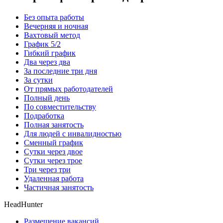
Без опыта работы
Вечерняя и ночная
Вахтовый метод
График 5/2
Гибкий график
Два через два
За последние три дня
За сутки
От прямых работодателей
Полный день
По совместительству
Подработка
Полная занятость
Для людей с инвалидностью
Сменный график
Сутки через двое
Сутки через трое
Три через три
Удаленная работа
Частичная занятость
HeadHunter
Размещение вакансий