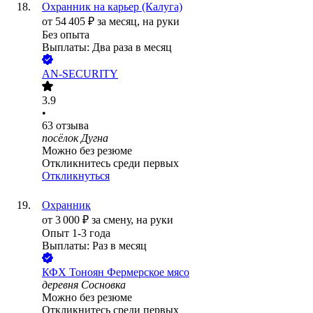
Охранник на карьер (Калуга)
от
54 405
₽
за месяц,
на руки
Без опыта
Выплаты: Два раза в месяц
AN-SECURITY
3.9
•
63
отзыва
посёлок Дугна
Можно без резюме
Откликнитесь среди первых
Откликнуться
Охранник
от
3 000
₽
за смену,
на руки
Опыт 1-3 года
Выплаты: Раз в месяц
КФХ Тоноян Фермерское мясо
деревня Сосновка
Можно без резюме
Откликнитесь среди первых