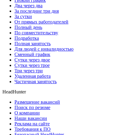
Гибкий график
Два через два
За последние три дня
За сутки
От прямых работодателей
Полный день
По совместительству
Подработка
Полная занятость
Для людей с инвалидностью
Сменный график
Сутки через двое
Сутки через трое
Три через три
Удаленная работа
Частичная занятость
HeadHunter
Размещение вакансий
Поиск по резюме
О компании
Наши вакансии
Реклама на сайте
Требования к ПО
Безопасный HeadHunter