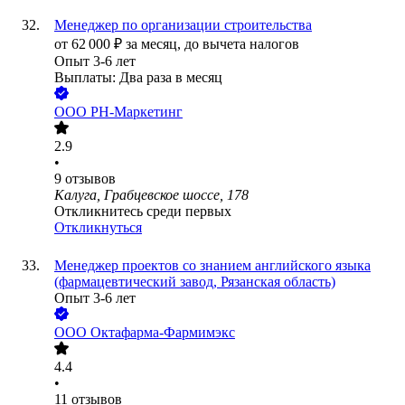
Менеджер по организации строительства
от
62 000
₽
за месяц,
до вычета налогов
Опыт 3-6 лет
Выплаты: Два раза в месяц
ООО
РН-Маркетинг
2.9
•
9
отзывов
Калуга, Грабцевское шоссе, 178
Откликнитесь среди первых
Откликнуться
Менеджер проектов со знанием английского языка
(фармацевтический завод, Рязанская область)
Опыт 3-6 лет
ООО
Октафарма-Фармимэкс
4.4
•
11
отзывов