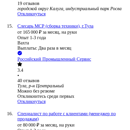
19
отзывов
городской округ Калуга, индустриальный парк Росва
Откликнуться
Слесарь МСР (сборка техники), г.Тула
от
165 000
₽
за месяц,
на руки
Опыт 1-3 года
Вахта
Выплаты: Два раза в месяц
Российский Промышленный Сервис
3.4
•
40
отзывов
Тула, р-н Центральный
Можно без резюме
Откликнитесь среди первых
Откликнуться
Специалист по работе с клиентами (менеджер по
продажам)
от
80 000
₽
за месяц,
на руки