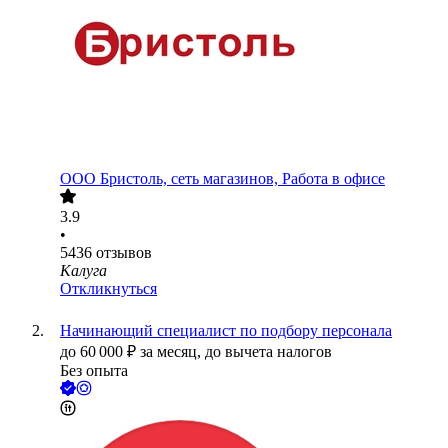
ООО
Бристоль, сеть магазинов, Работа в офисе
3.9
•
5436
отзывов
Калуга
Откликнуться
Начинающий специалист по подбору персонала
до
60 000
₽
за месяц,
до вычета налогов
Без опыта