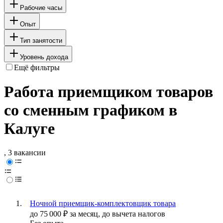
Рабочие часы
Опыт
Тип занятости
Уровень дохода
Ещё фильтры
Работа приемщиком товаров
со сменным графиком в
Калуге
, 3 вакансии
Ночной приемщик-комплектовщик товара
до
75 000
₽
за месяц,
до вычета налогов