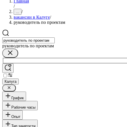
Главная
/
/
...
вакансии в Калуге
/
руководитель по проектам
руководитель по проектам
Калуга
График
Рабочие часы
Опыт
Тип занятости