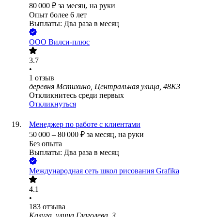
80 000
₽
за месяц,
на руки
Опыт более 6 лет
Выплаты: Два раза в месяц
ООО
Вилси-плюс
3.7
•
1
отзыв
деревня Мстихино, Центральная улица, 48К3
Откликнитесь среди первых
Откликнуться
Менеджер по работе с клиентами
50 000
–
80 000
₽
за месяц,
на руки
Без опыта
Выплаты: Два раза в месяц
Международная сеть школ рисования Grafika
4.1
•
183
отзыва
Калуга, улица Глаголева, 3