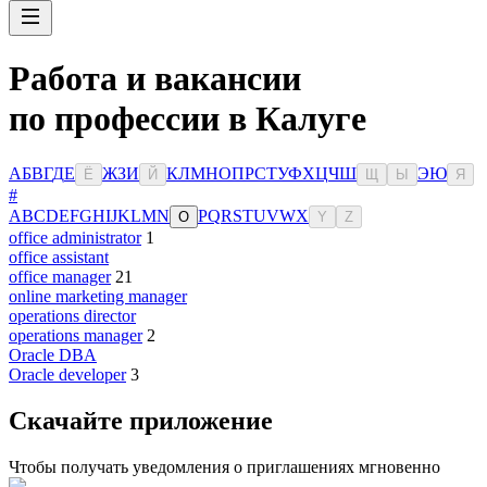
Работа и вакансии
по профессии в Калуге
А
Б
В
Г
Д
Е
Ж
З
И
К
Л
М
Н
О
П
Р
С
Т
У
Ф
Х
Ц
Ч
Ш
Э
Ю
Ё
Й
Щ
Ы
Я
#
A
B
C
D
E
F
G
H
I
J
K
L
M
N
P
Q
R
S
T
U
V
W
X
O
Y
Z
office administrator
1
office assistant
office manager
21
online marketing manager
operations director
operations manager
2
Oracle DBA
Oracle developer
3
Скачайте приложение
Чтобы получать уведомления о приглашениях мгновенно