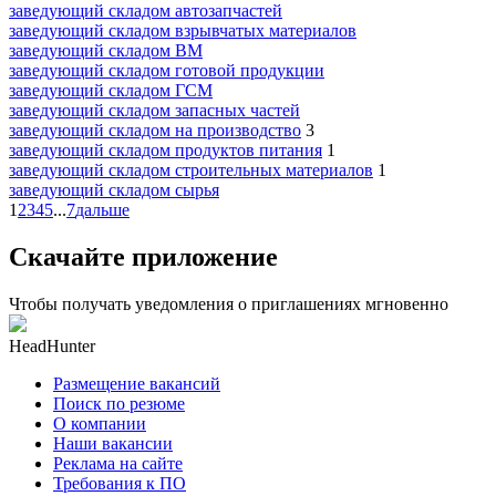
заведующий складом автозапчастей
заведующий складом взрывчатых материалов
заведующий складом ВМ
заведующий складом готовой продукции
заведующий складом ГСМ
заведующий складом запасных частей
заведующий складом на производство
3
заведующий складом продуктов питания
1
заведующий складом строительных материалов
1
заведующий складом сырья
1
2
3
4
5
...
7
дальше
Скачайте приложение
Чтобы получать уведомления о приглашениях мгновенно
HeadHunter
Размещение вакансий
Поиск по резюме
О компании
Наши вакансии
Реклама на сайте
Требования к ПО