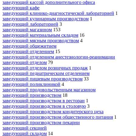
заведующий кассой дополнительного офиса
заведующий кафе
заведующий клинико-диагностической лабораторией
1
заведующий кулинарным производством
1
заведующий лабораторией
3
заведующий магазином
153
заведующий материальным складом
16
заведующий мясным производством
4
заведующий общежитием
заведующий отделением
15
заведующий отделением анестезиологии-реанимации
заведующий отделом
79
заведующий отделом розничных продаж
1
заведующий педиатрическим отделением
заведующий пищевым производством
33
заведующий поликлиникой
4
заведующий продовольственным магазином
заведующий производством
18
заведующий производством в ресторан
1
заведующий производством в столовую
3
заведующий производством кондитерского цеха
заведующий производством общественного питания
1
заведующий производством пекарни
заведующий секцией
заведующий складом
14