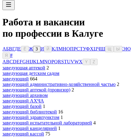
Работа и вакансии
по профессии в Калуге
А
Б
В
Г
Д
Е
Ж
И
К
Л
М
Н
О
П
Р
С
Т
У
Ф
Х
Ц
Ч
Ш
Э
Ю
Ё
З
Й
Щ
Ы
#
Я
A
B
C
D
E
F
G
H
I
J
K
L
M
N
O
P
Q
R
S
T
U
V
W
X
Y
Z
заведующая аптекой
2
заведующая детским садом
заведующий
664
заведующий административно-хозяйственной частью
2
заведующий аптекой (провизор)
2
заведующий архивом
заведующий АХЧА
заведующий базой
1
заведующий библиотекой
16
заведующий здравпунктом
1
заведующий испытательной лабораторией
4
заведующий канцелярией
1
заведующий кассой
75