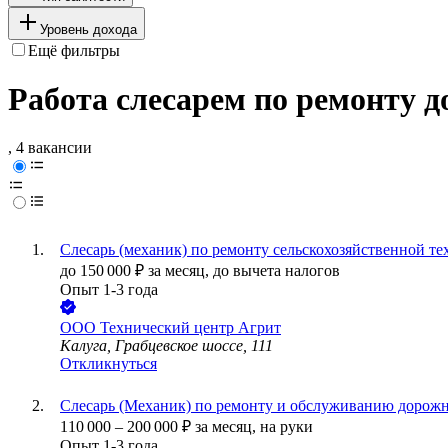
Уровень дохода
Ещё фильтры
Работа слесарем по ремонту 
, 4 вакансии
Слесарь (механик) по ремонту сельскохозяйственной т
до
150 000
₽
за месяц,
до вычета налогов
Опыт 1-3 года
ООО
Технический центр Агрит
Калуга, Грабцевское шоссе, 111
Откликнуться
Слесарь (Механик) по ремонту и обслуживанию дорожн
110 000
–
200 000
₽
за месяц,
на руки
Опыт 1-3 года