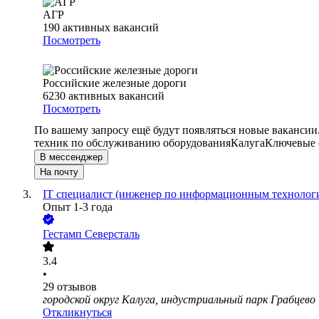
АГР
190
активных вакансий
Посмотреть
Российские железные дороги
6230
активных вакансий
Посмотреть
По вашему запросу ещё будут появляться новые вакансии
техник по обслуживанию оборудования
Калуга
Ключевые с
В мессенджер
На почту
IT специалист (инженер по информационным технолог
Опыт 1-3 года
Гестамп Северсталь
3.4
•
29
отзывов
городской округ Калуга, индустриальный парк Грабцево
Откликнуться