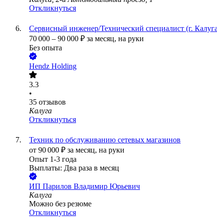
Откликнуться
Сервисный инженер/Технический специалист (г. Калуга
70 000
–
90 000
₽
за месяц,
на руки
Без опыта
Hendz Holding
3.3
•
35
отзывов
Калуга
Откликнуться
Техник по обслуживанию сетевых магазинов
от
90 000
₽
за месяц,
на руки
Опыт 1-3 года
Выплаты: Два раза в месяц
ИП
Парилов Владимир Юрьевич
Калуга
Можно без резюме
Откликнуться