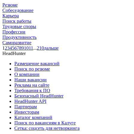
Резюме
Собеседование
Карьера
Поиск работы
Трудовые споры
Профессии
Продуктивность
Саморазвитие
1
2
3
4
5
6
7
8
9
10
11
...
210
дальше
HeadHunter
Размещение вакансий
Поиск по резюме
О компании
Наши вакансии
Реклама на сайте
Требования к ПО
Безопасный HeadHunter
HeadHunter API
Партнерам
Инвесторам
Каталог компаний
Поиск по вакансиям в Калуге
Сетка: соцсеть для нетворкинга